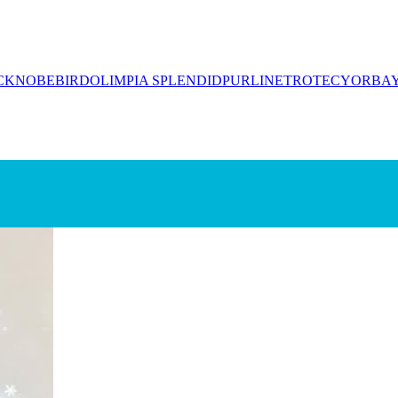
CK
NOBEBIRD
OLIMPIA SPLENDID
PURLINE
TROTEC
YORBA