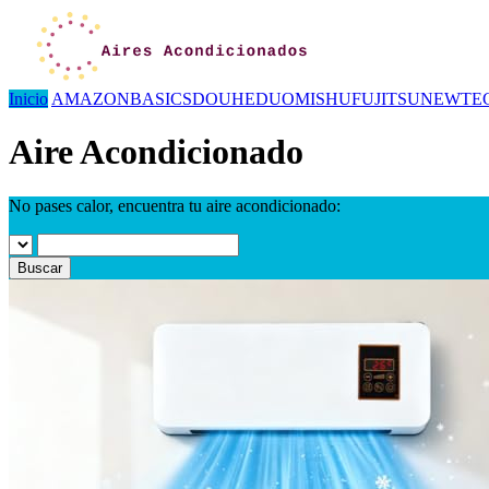
Inicio
AMAZONBASICS
DOUHE
DUOMISHU
FUJITSU
NEWTE
Aire Acondicionado
No pases calor, encuentra tu aire acondicionado:
Buscar