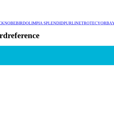
CK
NOBEBIRD
OLIMPIA SPLENDID
PURLINE
TROTEC
YORBA
rdreference