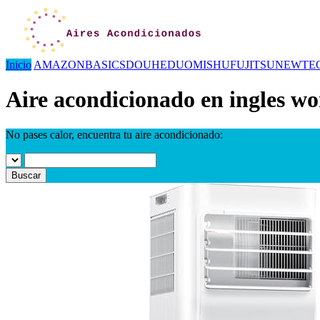
Inicio
AMAZONBASICS
DOUHE
DUOMISHU
FUJITSU
NEWTE
Aire acondicionado en ingles wo
No pases calor, encuentra tu aire acondicionado:
Buscar