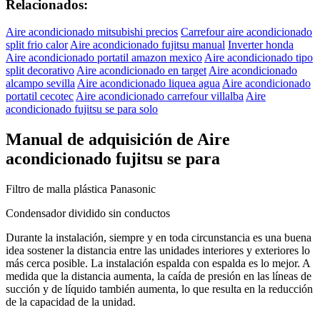
Relacionados:
Aire acondicionado mitsubishi precios
Carrefour aire acondicionado
split frio calor
Aire acondicionado fujitsu manual
Inverter honda
Aire acondicionado portatil amazon mexico
Aire acondicionado tipo
split decorativo
Aire acondicionado en target
Aire acondicionado
alcampo sevilla
Aire acondicionado liquea agua
Aire acondicionado
portatil cecotec
Aire acondicionado carrefour villalba
Aire
acondicionado fujitsu se para solo
Manual de adquisición de Aire
acondicionado fujitsu se para
Filtro de malla plástica Panasonic
Condensador dividido sin conductos
Durante la instalación, siempre y en toda circunstancia es una buena
idea sostener la distancia entre las unidades interiores y exteriores lo
más cerca posible. La instalación espalda con espalda es lo mejor. A
medida que la distancia aumenta, la caída de presión en las líneas de
succión y de líquido también aumenta, lo que resulta en la reducción
de la capacidad de la unidad.