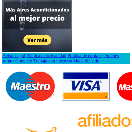
Aviso Legal
Política de privacidad
Política de cookies
Quiénes
somos
Contacto
Trabaja con nosotros
Mapa del sitio