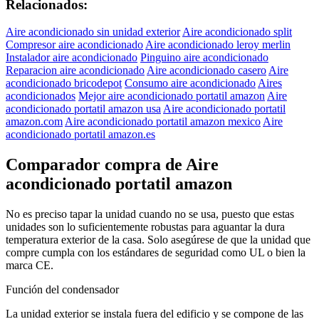
Relacionados:
Aire acondicionado sin unidad exterior
Aire acondicionado split
Compresor aire acondicionado
Aire acondicionado leroy merlin
Instalador aire acondicionado
Pinguino aire acondicionado
Reparacion aire acondicionado
Aire acondicionado casero
Aire
acondicionado bricodepot
Consumo aire acondicionado
Aires
acondicionados
Mejor aire acondicionado portatil amazon
Aire
acondicionado portatil amazon usa
Aire acondicionado portatil
amazon.com
Aire acondicionado portatil amazon mexico
Aire
acondicionado portatil amazon.es
Comparador compra de Aire
acondicionado portatil amazon
No es preciso tapar la unidad cuando no se usa, puesto que estas
unidades son lo suficientemente robustas para aguantar la dura
temperatura exterior de la casa. Solo asegúrese de que la unidad que
compre cumpla con los estándares de seguridad como UL o bien la
marca CE.
Función del condensador
La unidad exterior se instala fuera del edificio y se compone de las