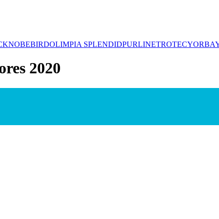
CK
NOBEBIRD
OLIMPIA SPLENDID
PURLINE
TROTEC
YORBA
ores 2020