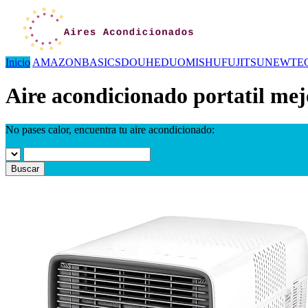
Inicio
AMAZONBASICS
DOUHE
DUOMISHU
FUJITSU
NEWTE
Aire acondicionado portatil mej
No pases calor, encuentra tu aire acondicionado:
Buscar