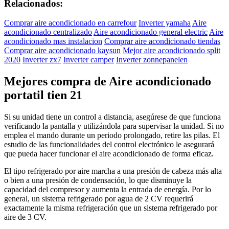
Relacionados:
Comprar aire acondicionado en carrefour
Inverter yamaha
Aire
acondicionado centralizado
Aire acondicionado general electric
Aire
acondicionado mas instalacion
Comprar aire acondicionado tiendas
Comprar aire acondicionado kaysun
Mejor aire acondicionado split
2020
Inverter zx7
Inverter camper
Inverter zonnepanelen
Mejores compra de Aire acondicionado
portatil tien 21
Si su unidad tiene un control a distancia, asegúrese de que funciona
verificando la pantalla y utilizándola para supervisar la unidad. Si no
emplea el mando durante un periodo prolongado, retire las pilas. El
estudio de las funcionalidades del control electrónico le asegurará
que pueda hacer funcionar el aire acondicionado de forma eficaz.
El tipo refrigerado por aire marcha a una presión de cabeza más alta
o bien a una presión de condensación, lo que disminuye la
capacidad del compresor y aumenta la entrada de energía. Por lo
general, un sistema refrigerado por agua de 2 CV requerirá
exactamente la misma refrigeración que un sistema refrigerado por
aire de 3 CV.