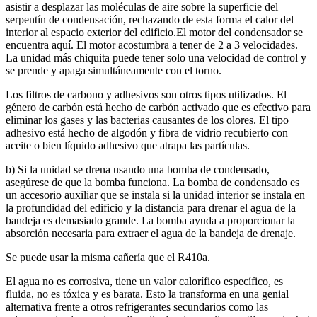
asistir a desplazar las moléculas de aire sobre la superficie del
serpentín de condensación, rechazando de esta forma el calor del
interior al espacio exterior del edificio.El motor del condensador se
encuentra aquí. El motor acostumbra a tener de 2 a 3 velocidades.
La unidad más chiquita puede tener solo una velocidad de control y
se prende y apaga simultáneamente con el torno.
Los filtros de carbono y adhesivos son otros tipos utilizados. El
género de carbón está hecho de carbón activado que es efectivo para
eliminar los gases y las bacterias causantes de los olores. El tipo
adhesivo está hecho de algodón y fibra de vidrio recubierto con
aceite o bien líquido adhesivo que atrapa las partículas.
b) Si la unidad se drena usando una bomba de condensado,
asegúrese de que la bomba funciona. La bomba de condensado es
un accesorio auxiliar que se instala si la unidad interior se instala en
la profundidad del edificio y la distancia para drenar el agua de la
bandeja es demasiado grande. La bomba ayuda a proporcionar la
absorción necesaria para extraer el agua de la bandeja de drenaje.
Se puede usar la misma cañería que el R410a.
El agua no es corrosiva, tiene un valor calorífico específico, es
fluida, no es tóxica y es barata. Esto la transforma en una genial
alternativa frente a otros refrigerantes secundarios como las