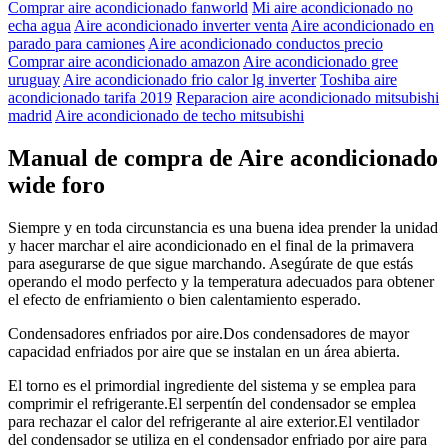
Comprar aire acondicionado fanworld
Mi aire acondicionado no
echa agua
Aire acondicionado inverter venta
Aire acondicionado en
parado para camiones
Aire acondicionado conductos precio
Comprar aire acondicionado amazon
Aire acondicionado gree
uruguay
Aire acondicionado frio calor lg inverter
Toshiba aire
acondicionado tarifa 2019
Reparacion aire acondicionado mitsubishi
madrid
Aire acondicionado de techo mitsubishi
Manual de compra de Aire acondicionado
wide foro
Siempre y en toda circunstancia es una buena idea prender la unidad
y hacer marchar el aire acondicionado en el final de la primavera
para asegurarse de que sigue marchando. Asegúrate de que estás
operando el modo perfecto y la temperatura adecuados para obtener
el efecto de enfriamiento o bien calentamiento esperado.
Condensadores enfriados por aire.Dos condensadores de mayor
capacidad enfriados por aire que se instalan en un área abierta.
El torno es el primordial ingrediente del sistema y se emplea para
comprimir el refrigerante.El serpentín del condensador se emplea
para rechazar el calor del refrigerante al aire exterior.El ventilador
del condensador se utiliza en el condensador enfriado por aire para