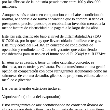
por las fábricas de la industria pesada tiene entre 100 y diez.000
micrones.
Aunque es más costoso en comparación con el aire acondicionado
normal, se aconseja de forma encarecida que lo compre si tiene el
presupuesto preciso, puesto que recobrará su inversión merced a la
menor factura de electricidad que pagará a lo largo de los años.
Este gas está clasificado bajo el nivel de inflamabilidad A2 (ISO
817:2014), por lo que hay que llevar cuidado al utilizar este gas.
Está muy cerca del R-410A en concepto de condiciones de
operación y rendimiento. Otros refrigerantes que están siendo
considerados para su uso en el futuro son el R1234yf y el R1234ze.
El agua no es cáustica, tiene un valor calorífico concreto, es
dinámica, no es tóxica y es barata. Esto la transforma en una genial
opción en comparación con otros refrigerantes secundarios como las
salmueras de cloruro de sodio, glicoles de propileno, etileno, alcohol
metílico o glicerina.
Las partes laterales exteriores incluyen:
Vaporización (bobina del evaporador)
Estos refrigerantes de aire acondicionado no contienen átomos de
cloro y no son destructivos para la cubierta de ozono, si bien tienen