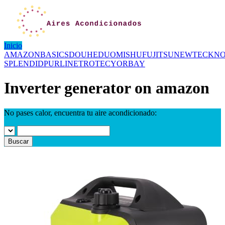
Inicio
AMAZONBASICS
DOUHE
DUOMISHU
FUJITSU
NEWTECK
NO
SPLENDID
PURLINE
TROTEC
YORBAY
Inverter generator on amazon
No pases calor, encuentra tu aire acondicionado:
Buscar