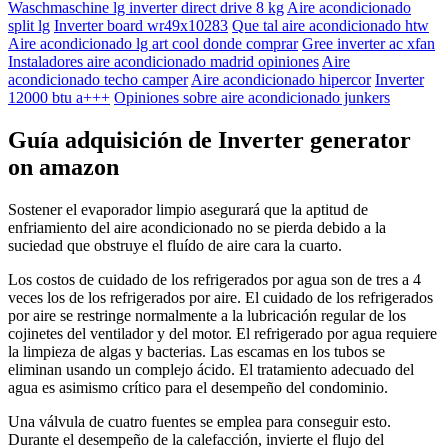
Waschmaschine lg inverter direct drive 8 kg
Aire acondicionado
split lg
Inverter board wr49x10283
Que tal aire acondicionado htw
Aire acondicionado lg art cool donde comprar
Gree inverter ac xfan
Instaladores aire acondicionado madrid opiniones
Aire
acondicionado techo camper
Aire acondicionado hipercor
Inverter
12000 btu a+++
Opiniones sobre aire acondicionado junkers
Guía adquisición de Inverter generator
on amazon
Sostener el evaporador limpio asegurará que la aptitud de
enfriamiento del aire acondicionado no se pierda debido a la
suciedad que obstruye el fluído de aire cara la cuarto.
Los costos de cuidado de los refrigerados por agua son de tres a 4
veces los de los refrigerados por aire. El cuidado de los refrigerados
por aire se restringe normalmente a la lubricación regular de los
cojinetes del ventilador y del motor. El refrigerado por agua requiere
la limpieza de algas y bacterias. Las escamas en los tubos se
eliminan usando un complejo ácido. El tratamiento adecuado del
agua es asimismo crítico para el desempeño del condominio.
Una válvula de cuatro fuentes se emplea para conseguir esto.
Durante el desempeño de la calefacción, invierte el flujo del