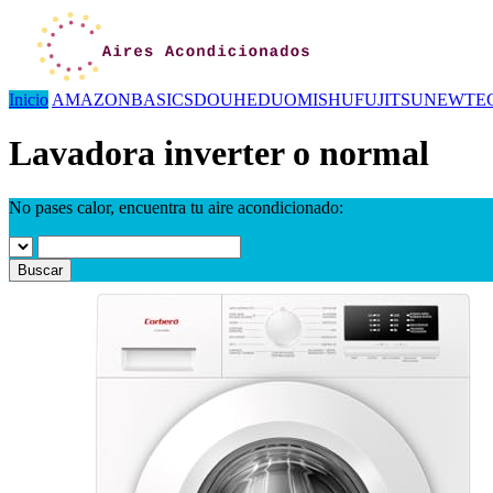
Inicio
AMAZONBASICS
DOUHE
DUOMISHU
FUJITSU
NEWTE
Lavadora inverter o normal
No pases calor, encuentra tu aire acondicionado:
Buscar