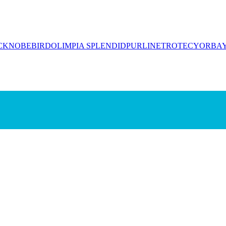
CK
NOBEBIRD
OLIMPIA SPLENDID
PURLINE
TROTEC
YORBA