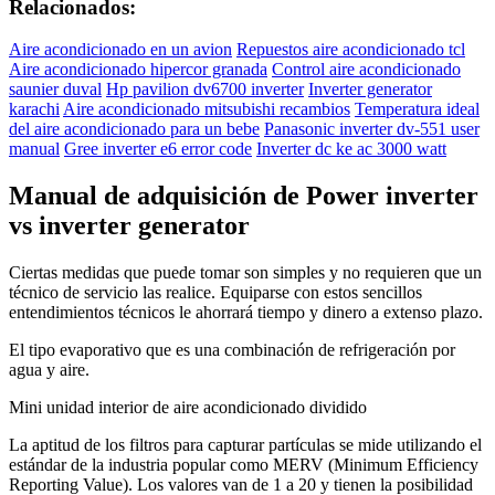
Relacionados:
Aire acondicionado en un avion
Repuestos aire acondicionado tcl
Aire acondicionado hipercor granada
Control aire acondicionado
saunier duval
Hp pavilion dv6700 inverter
Inverter generator
karachi
Aire acondicionado mitsubishi recambios
Temperatura ideal
del aire acondicionado para un bebe
Panasonic inverter dv-551 user
manual
Gree inverter e6 error code
Inverter dc ke ac 3000 watt
Manual de adquisición de Power inverter
vs inverter generator
Ciertas medidas que puede tomar son simples y no requieren que un
técnico de servicio las realice. Equiparse con estos sencillos
entendimientos técnicos le ahorrará tiempo y dinero a extenso plazo.
El tipo evaporativo que es una combinación de refrigeración por
agua y aire.
Mini unidad interior de aire acondicionado dividido
La aptitud de los filtros para capturar partículas se mide utilizando el
estándar de la industria popular como MERV (Minimum Efficiency
Reporting Value). Los valores van de 1 a 20 y tienen la posibilidad