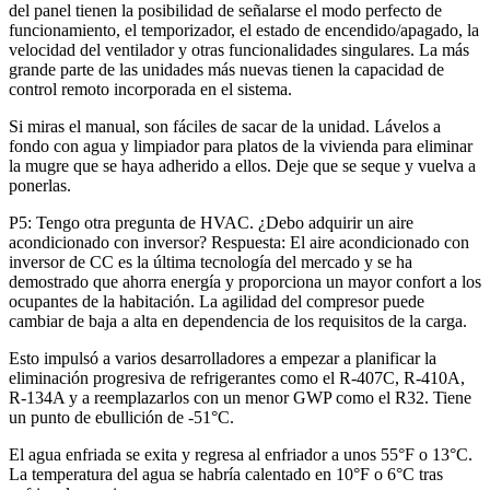
del panel tienen la posibilidad de señalarse el modo perfecto de
funcionamiento, el temporizador, el estado de encendido/apagado, la
velocidad del ventilador y otras funcionalidades singulares. La más
grande parte de las unidades más nuevas tienen la capacidad de
control remoto incorporada en el sistema.
Si miras el manual, son fáciles de sacar de la unidad. Lávelos a
fondo con agua y limpiador para platos de la vivienda para eliminar
la mugre que se haya adherido a ellos. Deje que se seque y vuelva a
ponerlas.
P5: Tengo otra pregunta de HVAC. ¿Debo adquirir un aire
acondicionado con inversor? Respuesta: El aire acondicionado con
inversor de CC es la última tecnología del mercado y se ha
demostrado que ahorra energía y proporciona un mayor confort a los
ocupantes de la habitación. La agilidad del compresor puede
cambiar de baja a alta en dependencia de los requisitos de la carga.
Esto impulsó a varios desarrolladores a empezar a planificar la
eliminación progresiva de refrigerantes como el R-407C, R-410A,
R-134A y a reemplazarlos con un menor GWP como el R32. Tiene
un punto de ebullición de -51°C.
El agua enfriada se exita y regresa al enfriador a unos 55°F o 13°C.
La temperatura del agua se habría calentado en 10°F o 6°C tras