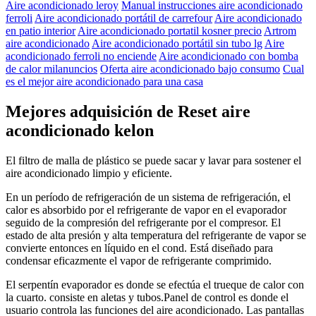
Aire acondicionado leroy
Manual instrucciones aire acondicionado
ferroli
Aire acondicionado portátil de carrefour
Aire acondicionado
en patio interior
Aire acondicionado portatil kosner precio
Artrom
aire acondicionado
Aire acondicionado portátil sin tubo lg
Aire
acondicionado ferroli no enciende
Aire acondicionado con bomba
de calor milanuncios
Oferta aire acondicionado bajo consumo
Cual
es el mejor aire acondicionado para una casa
Mejores adquisición de Reset aire
acondicionado kelon
El filtro de malla de plástico se puede sacar y lavar para sostener el
aire acondicionado limpio y eficiente.
En un período de refrigeración de un sistema de refrigeración, el
calor es absorbido por el refrigerante de vapor en el evaporador
seguido de la compresión del refrigerante por el compresor. El
estado de alta presión y alta temperatura del refrigerante de vapor se
convierte entonces en líquido en el cond. Está diseñado para
condensar eficazmente el vapor de refrigerante comprimido.
El serpentín evaporador es donde se efectúa el trueque de calor con
la cuarto. consiste en aletas y tubos.Panel de control es donde el
usuario controla las funciones del aire acondicionado. Las pantallas