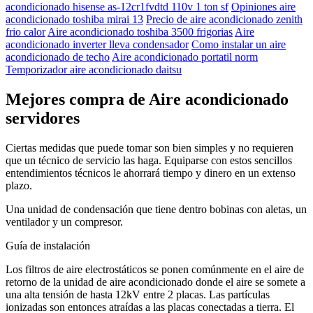
acondicionado hisense as-12cr1fvdtd 110v 1 ton sf
Opiniones aire
acondicionado toshiba mirai 13
Precio de aire acondicionado zenith
frio calor
Aire acondicionado toshiba 3500 frigorias
Aire
acondicionado inverter lleva condensador
Como instalar un aire
acondicionado de techo
Aire acondicionado portatil norm
Temporizador aire acondicionado daitsu
Mejores compra de Aire acondicionado
servidores
Ciertas medidas que puede tomar son bien simples y no requieren
que un técnico de servicio las haga. Equiparse con estos sencillos
entendimientos técnicos le ahorrará tiempo y dinero en un extenso
plazo.
Una unidad de condensación que tiene dentro bobinas con aletas, un
ventilador y un compresor.
Guía de instalación
Los filtros de aire electrostáticos se ponen comúnmente en el aire de
retorno de la unidad de aire acondicionado donde el aire se somete a
una alta tensión de hasta 12kV entre 2 placas. Las partículas
ionizadas son entonces atraídas a las placas conectadas a tierra. El