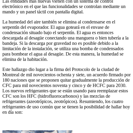
Las entidades más nuevas vienen con un sistema de control
electrónico en el que las funcionalidades se controlan mediante un
mando y un panel táctil con pantalla digital.
La humedad del aire también se elimina al condensarse en el
serpentín del evaporador. El agua goteará en el envase de
condensación situado bajo el serpentín. El agua es entonces
descargada al desagüe conectando una manguera o bien tubería a la
bandeja. Si la descarga por gravedad no es posible debido a la
limitación de la instalación, se utiliza una bomba de condensados
para bombear el agua al desagüe. De esta manera, la humedad se
elimina de la habitación.
Este hallazgo dio lugar a la firma del Protocolo de la ciudad de
Montreal de mil novecientos ochenta y siete, un acuerdo firmado por
180 naciones que se proponen quitar gradualmente la producción de
CFC para mil novecientos noventa y cinco y de HCFC para 2030.
Los nuevos refrigerantes que se están usando para reemplazar estos
CFC son los HFC (hidrofluorocarbonos) y las mezclas de
refrigerantes (azeotrópicos, zeotrópicos). Resumiendo, los cuatro
refrigerantes de uso común que se tienen la posibilidad de hallar hoy
en día son: