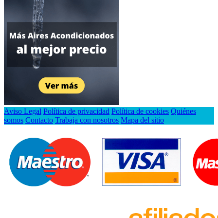
Aviso Legal
Política de privacidad
Política de cookies
Quiénes
somos
Contacto
Trabaja con nosotros
Mapa del sitio