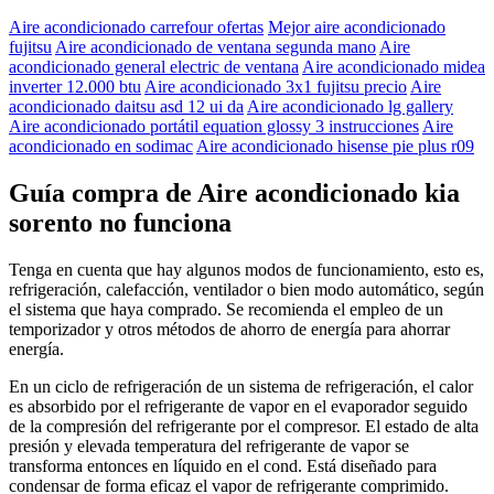
Aire acondicionado carrefour ofertas
Mejor aire acondicionado
fujitsu
Aire acondicionado de ventana segunda mano
Aire
acondicionado general electric de ventana
Aire acondicionado midea
inverter 12.000 btu
Aire acondicionado 3x1 fujitsu precio
Aire
acondicionado daitsu asd 12 ui da
Aire acondicionado lg gallery
Aire acondicionado portátil equation glossy 3 instrucciones
Aire
acondicionado en sodimac
Aire acondicionado hisense pie plus r09
Guía compra de Aire acondicionado kia
sorento no funciona
Tenga en cuenta que hay algunos modos de funcionamiento, esto es,
refrigeración, calefacción, ventilador o bien modo automático, según
el sistema que haya comprado. Se recomienda el empleo de un
temporizador y otros métodos de ahorro de energía para ahorrar
energía.
En un ciclo de refrigeración de un sistema de refrigeración, el calor
es absorbido por el refrigerante de vapor en el evaporador seguido
de la compresión del refrigerante por el compresor. El estado de alta
presión y elevada temperatura del refrigerante de vapor se
transforma entonces en líquido en el cond. Está diseñado para
condensar de forma eficaz el vapor de refrigerante comprimido.