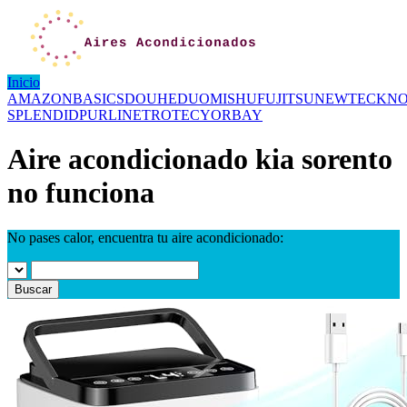
Inicio
AMAZONBASICS
DOUHE
DUOMISHU
FUJITSU
NEWTECK
NO
SPLENDID
PURLINE
TROTEC
YORBAY
Aire acondicionado kia sorento
no funciona
No pases calor, encuentra tu aire acondicionado:
Buscar