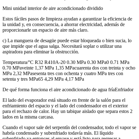
Mini unidad interior de aire acondicionado dividido
Estos fáciles pasos de limpieza ayudan a garantizar la eficiencia de
la unidad y, en consecuencia, a ahorrar electricidad, además de
proporcionarle un espacio de aire más claro.
c) La manguera de desagüe puede estar bloqueada o bien sucia, lo
que impide que el agua salga. Necesitará soplar o utilizar una
aspiradora para eliminar la obstrucción.
Temperatura/°C R32 R410A-20 0.30 MPa 0.30 MPa0 0.71 MPa
0.70 MPaveinte 1,37 MPa 1,35 MPacuarenta dos con treinta y ocho
MPa 2,32 MPasesenta tres con ochenta y cuatro MPa tres con
setenta y tres MPa65 4,29 MPa 4,17 MPa
De qué forma funciona el aire acondicionado de agua fríaEnfriador
El lado del evaporador está situado en frente de la salón para el
enfriamiento del espacio y el lado del condensador en el exterior
para el rechazo de calor. Hay un tabique aislado que separa estos 2
lados en la misma carcasa.
Cuando el vapor sale del serpentín del condensador, todo el vapor se
habría condensado y subenfriado todavía más. El líquido
subenfriado va entonces al envase y está listo para regresar a